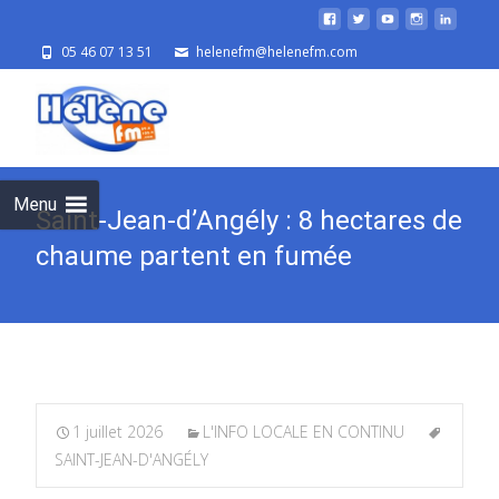
05 46 07 13 51
helenefm@helenefm.com
Skip
to
cont
Menu
Saint-Jean-d’Angély : 8 hectares de
chaume partent en fumée
1 juillet 2026
L'INFO LOCALE EN CONTINU
SAINT-JEAN-D'ANGÉLY