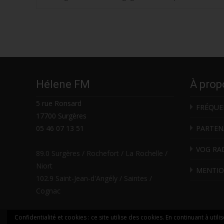
Post
navigation
Hélene FM
À prop
5 rue Ronsard
FRÉQUE
17700 Surgères
05 46 07 13 51
PARTEN
VOG RA
89.0 Surgères / Rochefort / La Rochelle /
Niort
MENTIO
102.9 Saint-Jean-d'Angély / Saintes /
Cognac
Confidentialité et cookies : ce site utilise des cookies. En continuant à utili