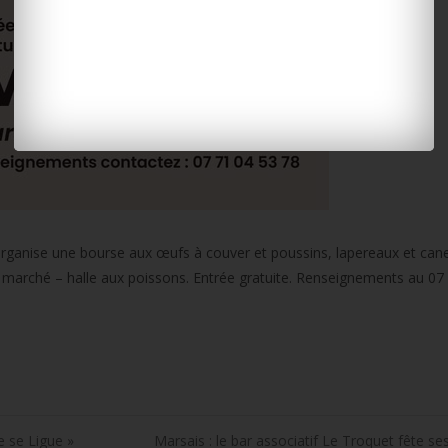
 organise une bourse aux œufs à couver et poussins, lapereaux et can
u marché – halle aux poissons. Entrée gratuite. Renseignements au 07
le se Ligue »
Marsais : le bar associatif Le Troquet fête s