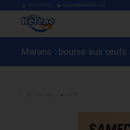
05 46 07 13 51
helenefm@helenefm.com
Marans : bourse aux œufs 
27 avril 2026
SORTIR