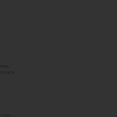
etons,
 71 04 53
es 4 ans
→