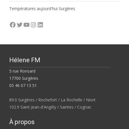
Températures aujourd'hui Surgères
Facebook
Twitter
YouTube
Instagram
LinkedIn
Hélene FM
5 rue Ronsard
17700 Surgères
05 46 07 13 51
89.0 Surgères / Rochefort / La Rochelle / Niort
102.9 Saint-Jean-d'Angély / Saintes / Cognac
À propos