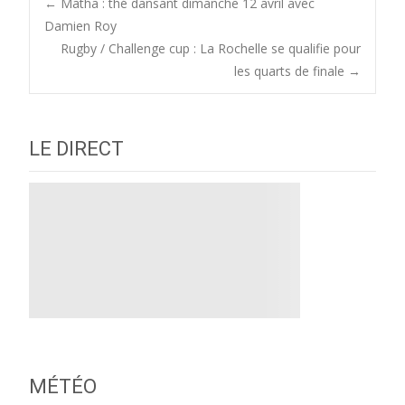
Post
←
Matha : thé dansant dimanche 12 avril avec
Damien Roy
Rugby / Challenge cup : La Rochelle se qualifie pour
navigation
les quarts de finale
→
LE DIRECT
MÉTÉO