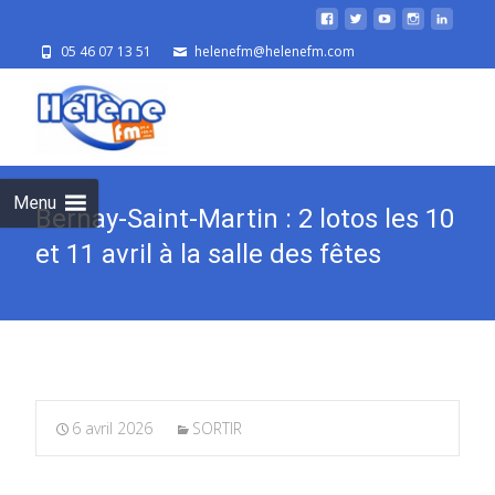
05 46 07 13 51
helenefm@helenefm.com
Skip
to
cont
Menu
Bernay-Saint-Martin : 2 lotos les 10
et 11 avril à la salle des fêtes
6 avril 2026
SORTIR