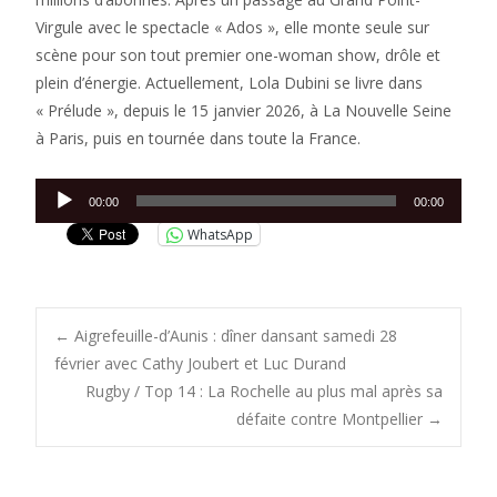
Virgule avec le spectacle « Ados », elle monte seule sur
scène pour son tout premier one-woman show, drôle et
plein d’énergie. Actuellement, Lola Dubini se livre dans
« Prélude », depuis le 15 janvier 2026, à La Nouvelle Seine
à Paris, puis en tournée dans toute la France.
Lecteur
00:00
00:00
audio
WhatsApp
Post
←
Aigrefeuille-d’Aunis : dîner dansant samedi 28
février avec Cathy Joubert et Luc Durand
Rugby / Top 14 : La Rochelle au plus mal après sa
navigation
défaite contre Montpellier
→