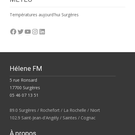
Températures aujourd'hui Surgères
Facebook
Twitter
YouTube
Instagram
LinkedIn
Hélene FM
5 rue Ronsard
17700 Surgères
05 46 07 13 51
89.0 Surgères / Rochefort / La Rochelle / Niort
102.9 Saint-Jean-d'Angély / Saintes / Cognac
À propos