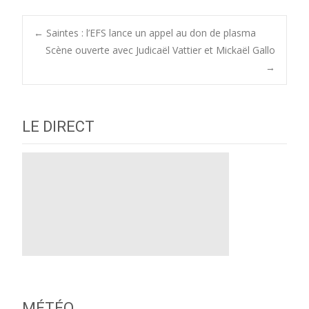
Post
←
Saintes : l’EFS lance un appel au don de plasma
Scène ouverte avec Judicaël Vattier et Mickaël Gallo
→
navigation
LE DIRECT
MÉTÉO