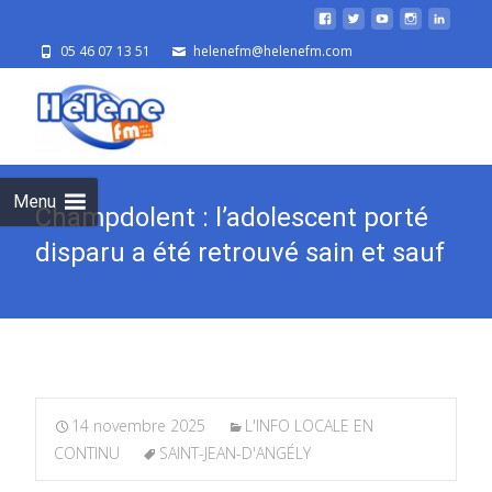
05 46 07 13 51
helenefm@helenefm.com
Skip
to
cont
Menu
Champdolent : l’adolescent porté
disparu a été retrouvé sain et sauf
14 novembre 2025
L'INFO LOCALE EN
CONTINU
SAINT-JEAN-D'ANGÉLY