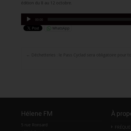
édition du 8 au 12 octobre.
Lecteur
00:00
audio
WhatsApp
Post
←
Déchetteries : le Pass Cyclad sera obligatoire pour t
navigation
Hélene FM
À prop
5 rue Ronsard
FRÉQUE