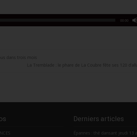
00:00
ous dans trois mois
La Tremblade : le phare de La Coubre fête ses 120 d’a
os
Derniers articles
NCES
Épannes : thé dansant jeudi 13 