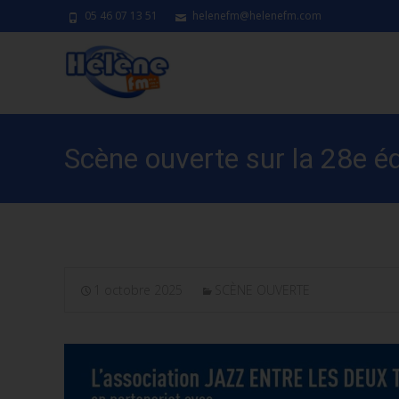
05 46 07 13 51
helenefm@helenefm.com
Scène ouverte sur la 28e éd
1 octobre 2025
SCÈNE OUVERTE