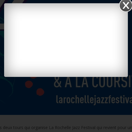
s deux tours qui organise La Rochelle Jazz Festival qui revient pour u