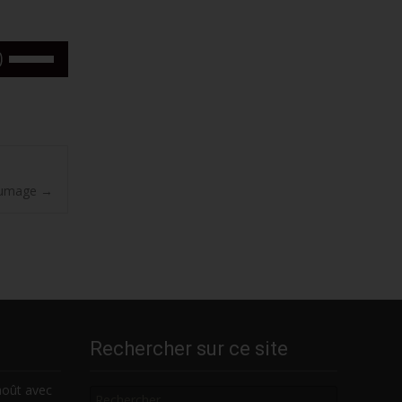
Utilisez
les
flèches
haut/bas
pour
augmenter
ou
llumage
→
diminuer
le
volume.
Rechercher sur ce site
Rechercher
août avec