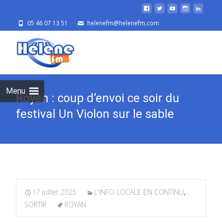
05 46 07 13 51
helenefm@helenefm.com
Skip
to
cont
Menu
Royan : coup d’envoi ce soir du
festival Un Violon sur le sable
17 juillet 2025
L'INFO LOCALE EN CONTINU
,
SORTIR
ROYAN