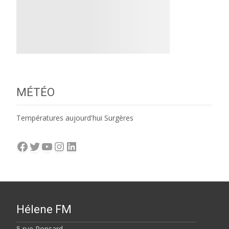
MÉTÉO
Températures aujourd'hui Surgères
Facebook
Twitter
YouTube
Instagram
LinkedIn
Hélene FM
5 rue Ronsard