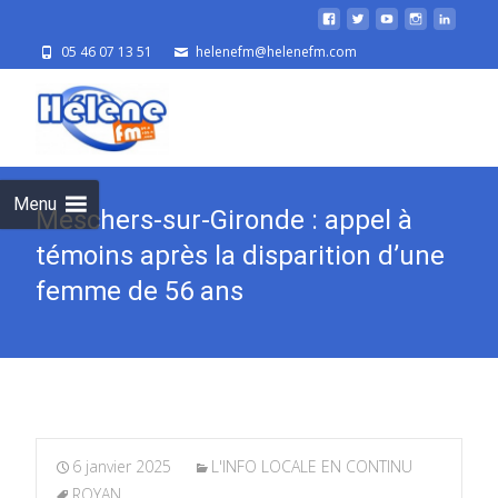
05 46 07 13 51
helenefm@helenefm.com
Skip
to
cont
Menu
Meschers-sur-Gironde : appel à
témoins après la disparition d’une
femme de 56 ans
6 janvier 2025
L'INFO LOCALE EN CONTINU
ROYAN