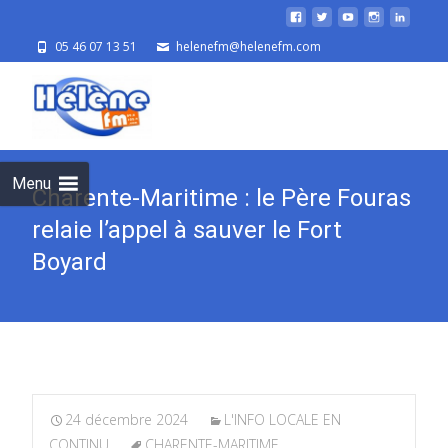
05 46 07 13 51
helenefm@helenefm.com
Skip
to
cont
Menu
Charente-Maritime : le Père Fouras
relaie l’appel à sauver le Fort
Boyard
24 décembre 2024
L'INFO LOCALE EN
CONTINU
CHARENTE-MARITIME