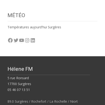
MÉTÉO
Températures aujourd'hui Surgères
Facebook
Twitter
YouTube
Instagram
LinkedIn
Hélene FM
5 rue Ronsard
17700 Surgères
05 46 07 13 51
89.0 Surgères / Rochefort / La Rochelle / Niort