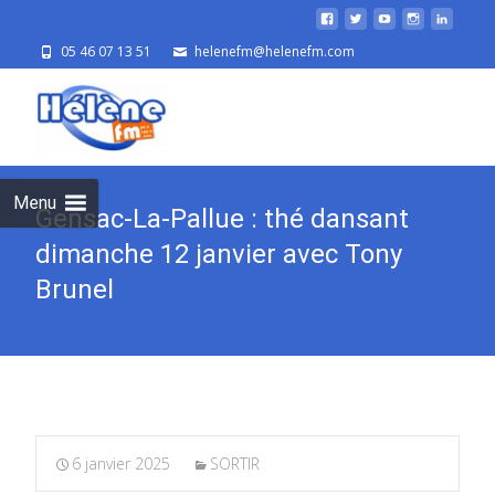
05 46 07 13 51
helenefm@helenefm.com
Skip
to
cont
Menu
Gensac-La-Pallue : thé dansant
dimanche 12 janvier avec Tony
Brunel
6 janvier 2025
SORTIR