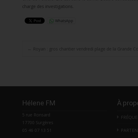
charge des investigations.
WhatsApp
Post
←
Royan : gros chantier vendredi plage de la Grande C
navigation
Hélene FM
À prop
5 rue Ronsard
FRÉQUE
17700 Surgères
05 46 07 13 51
PARTEN