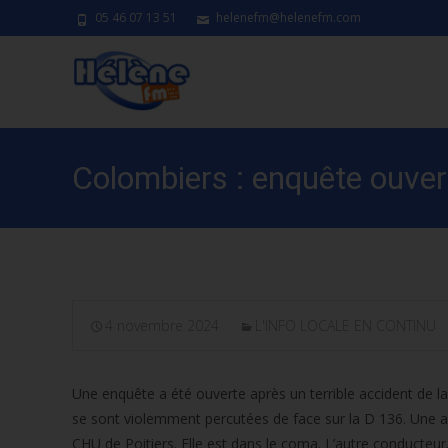
05 46 07 13 51
helenefm@helenefm.com
Colombiers : enquête ouvert
4 novembre 2024
L'INFO LOCALE EN CONTINU
Une enquête a été ouverte après un terrible accident de l
se sont violemment percutées de face sur la D 136. Une a
CHU de Poitiers. Elle est dans le coma. L’autre conducteu