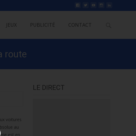
Rechercher
JEUX
PUBLICITÉ
CONTACT
a route
LE DIRECT
ux voitures
absolue au
erie est en