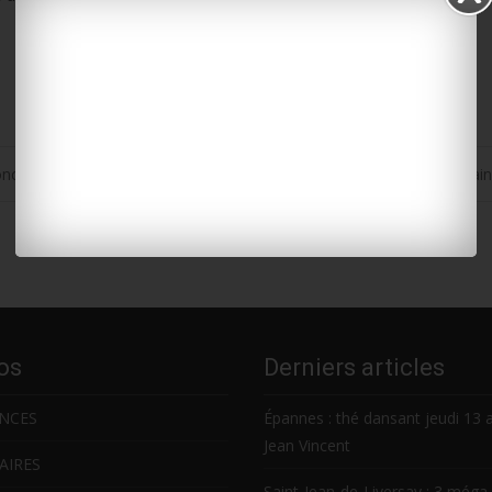
onche
Saintes : les salariés licenciés de Milee manifestent demai
os
Derniers articles
NCES
Épannes : thé dansant jeudi 13 
Jean Vincent
AIRES
Saint-Jean-de-Liversay : 3 méga 