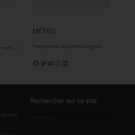
MÉTÉO
Températures aujourd'hui Surgères
n matin
→
Facebook
Twitter
YouTube
Instagram
LinkedIn
Rechercher sur ce site
Rechercher
août avec
lotos les