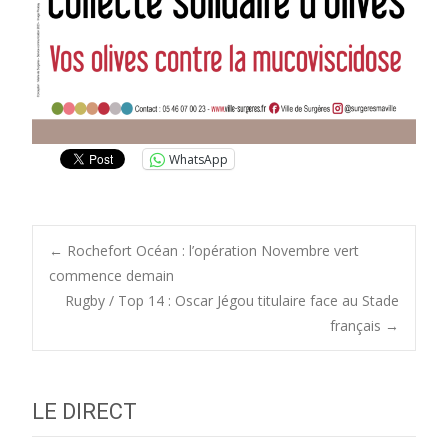
WhatsApp
Post
←
Rochefort Océan : l’opération Novembre vert
commence demain
Rugby / Top 14 : Oscar Jégou titulaire face au Stade
navigation
français
→
LE DIRECT