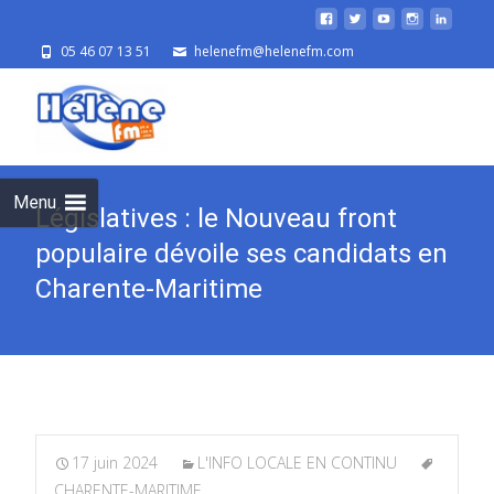
05 46 07 13 51
helenefm@helenefm.com
Skip
to
cont
Menu
Législatives : le Nouveau front
populaire dévoile ses candidats en
Charente-Maritime
17 juin 2024
L'INFO LOCALE EN CONTINU
CHARENTE-MARITIME