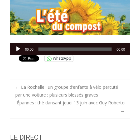
Lecteur
00:00
00:00
audio
WhatsApp
Post
←
La Rochelle : un groupe d’enfants à vélo percuté
par une voiture ; plusieurs blessés graves
Épannes : thé dansant jeudi 13 juin avec Guy Roberto
navigation
→
LE DIRECT