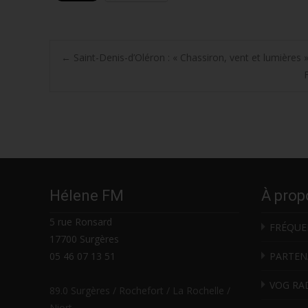
Post
←
Saint-Denis-d’Oléron : « Chassiron, vent et lumières 
navigation
Hélene FM
À prop
5 rue Ronsard
FRÉQUE
17700 Surgères
05 46 07 13 51
PARTEN
VOG RA
89.0 Surgères / Rochefort / La Rochelle /
Niort