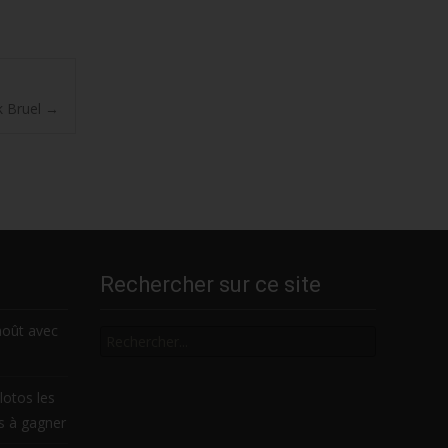
k Bruel
→
Rechercher sur ce site
Rechercher
août avec
lotos les
es à gagner