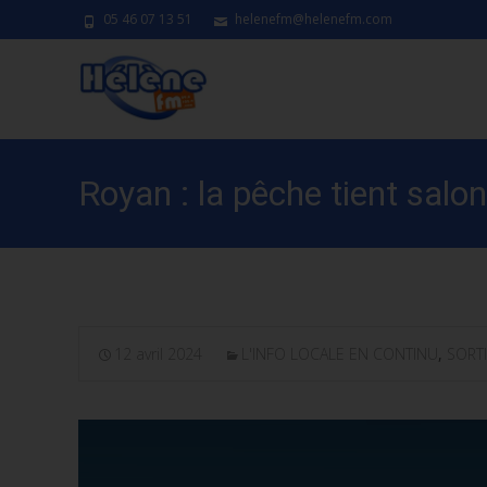
05 46 07 13 51
helenefm@helenefm.com
Royan : la pêche tient salon
12 avril 2024
L'INFO LOCALE EN CONTINU
,
SORT