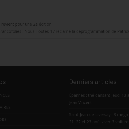
» revient pour une 2e édition
Francofolies : Nous Toutes 17 réclame la déprogrammation de Patric
os
Derniers articles
NCES
Épannes : thé dansant jeudi 13 
Jean Vincent
AIRES
Saint-Jean-de-Liversay : 3 méga 
DIO
21, 22 et 23 août avec 3 voitur