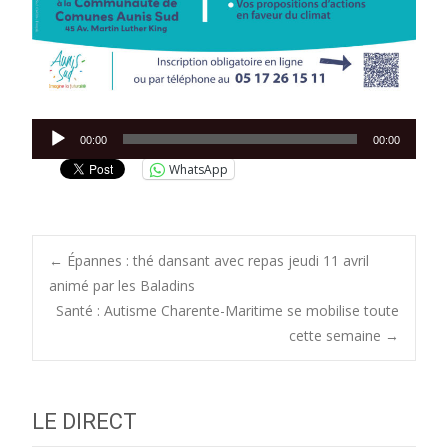
Lecteur
00:00
00:00
audio
WhatsApp
Post
←
Épannes : thé dansant avec repas jeudi 11 avril
animé par les Baladins
Santé : Autisme Charente-Maritime se mobilise toute
navigation
cette semaine
→
LE DIRECT