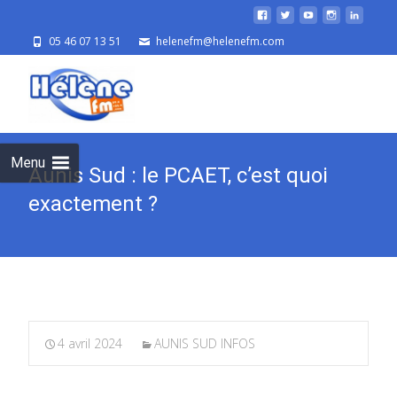
05 46 07 13 51
helenefm@helenefm.com
Skip
to
cont
Menu
Aunis Sud : le PCAET, c’est quoi
exactement ?
4 avril 2024
AUNIS SUD INFOS