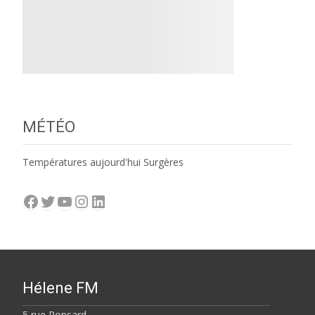
MÉTÉO
Températures aujourd'hui Surgères
Facebook
Twitter
YouTube
Instagram
LinkedIn
Hélene FM
5 rue Ronsard