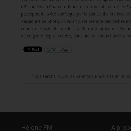
d’Esnandes en Charente-Maritime, qui devait rentrer en Fra
passeport lui a été confisqué par la justice. Il a été incu
Passionné de photo, il voulait juste prendre des clichés inso
conduite illégale et stupide », a affirmé le procureur Ken
de ce genre depuis cet été, dans une ville sous haute surve
WhatsApp
Post
←
Nous serons 752 000 Charentais-Maritimes en 2040
navigation
Hélene FM
À prop