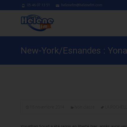
05 46 07 13 51
helenefm@helenefm.com
New-York/Esnandes : Yonath
américain
18 novembre 2014
Non classé
LA ROCHELL
Yonathan Souid a été remis en liberté hier, après avoir ver