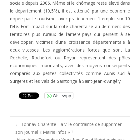
sociale depuis 2006. Même si le chômage reste élevé dans
le département (10,5%), il est atténué par une économie
dopée par le tourisme, avec pratiquement 1 emploi sur 10
l’été. Fort impact sur la côte charentaise au détriment des
territoires plus ruraux de l’arrière-pays qui peinent à se
développer, victimes d’une croissance départementale à
deux vitesses. Les agglomérations fortes que sont La
Rochelle, Rochefort ou Royan représentent des pôles
économiques importants, avec des moyens conséquents
comparés aux petites collectivités comme Aunis sud à
Surgères et les Vals de Saintonge à Saint-Jean-d’Angély.
WhatsApp
Post
←
Tonnay-Charente : la ville contrainte de supprimer
son journal « Mairie infos » ?
New-York/Esnandes : Yonathan Souid libéré mais pas