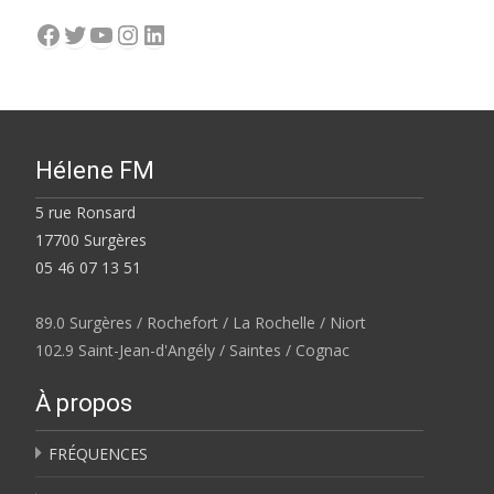
Facebook
Twitter
YouTube
Instagram
LinkedIn
Hélene FM
5 rue Ronsard
17700 Surgères
05 46 07 13 51
89.0 Surgères / Rochefort / La Rochelle / Niort
102.9 Saint-Jean-d'Angély / Saintes / Cognac
À propos
FRÉQUENCES