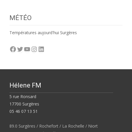
MÉTÉO
Températures aujourd'hui Surgères
Facebook
Twitter
YouTube
Instagram
LinkedIn
Hélene FM
5 rue Ronsard
17700 Surgères
05 46 07 13 51
89.0 Surgères / Rochefort / La Rochelle / Niort