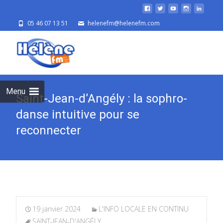
05 46 07 13 51
helenefm@helenefm.com
Skip
to
cont
Menu
Saint-Jean-d’Angély : la sophro-
danse intuitive pour se
reconnecter
19 janvier 2024
L'INFO LOCALE EN CONTINU
SAINT-JEAN-D'ANGÉLY