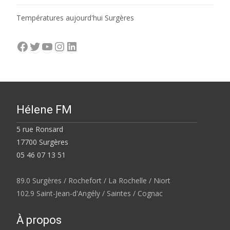
Températures aujourd'hui Surgères
Facebook
Twitter
YouTube
Instagram
LinkedIn
Hélene FM
5 rue Ronsard
17700 Surgères
05 46 07 13 51
89.0 Surgères / Rochefort / La Rochelle / Niort
102.9 Saint-Jean-d'Angély / Saintes / Cognac
À propos