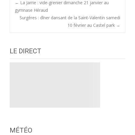
Post
←
La Jarrie : vide-grenier dimanche 21 janvier au
gymnase Héraud
Surgères : dîner dansant de la Saint-Valentin samedi
navigation
10 février au Castel park
→
LE DIRECT
MÉTÉO