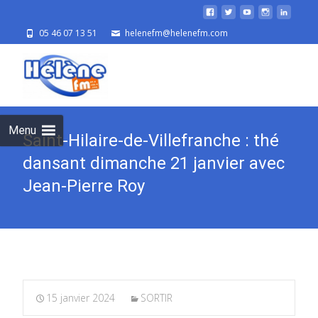
05 46 07 13 51
helenefm@helenefm.com
Skip
to
cont
Menu
Saint-Hilaire-de-Villefranche : thé
dansant dimanche 21 janvier avec
Jean-Pierre Roy
15 janvier 2024
SORTIR