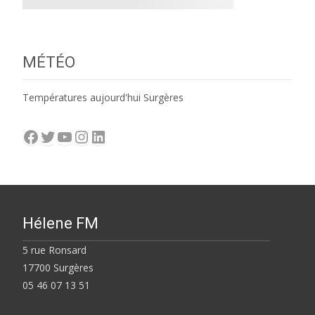
MÉTÉO
Températures aujourd'hui Surgères
Facebook
Twitter
YouTube
Instagram
LinkedIn
Hélene FM
5 rue Ronsard
17700 Surgères
05 46 07 13 51