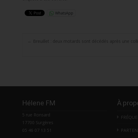
WhatsApp
Post
←
Breuillet : deux motards sont décédés après une coll
navigation
Hélene FM
À prop
5 rue Ronsard
FRÉQUE
17700 Surgères
05 46 07 13 51
PARTEN