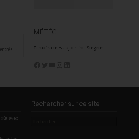
MÉTÉO
Températures aujourd'hui Surgères
rentrée
→
Facebook
Twitter
YouTube
Instagram
LinkedIn
Rechercher sur ce site
Rechercher
août avec
lotos les