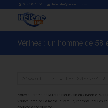
05 46 07 13 51
helenefm@helenefm.com
Vérines : un homme de 58 a
4 septembre 2023
L'INFO LOCALE EN CONTINU
Nouveau drame de la route hier matin en Charente-Maritim
Vérines, près de La Rochelle. Vers 8h, l’homme, seul en caus
enquête a été ouverte.