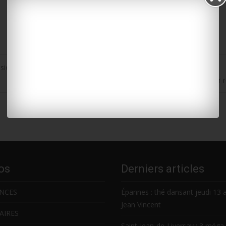
ision avec une voiture
Charente-Maritime : plus de 97 000 élèves font leur 
os
Derniers articles
NCES
Épannes : thé dansant jeudi 13 
Jean Vincent
AIRES
Saint-Jean-de-Liversay : 3 méga 