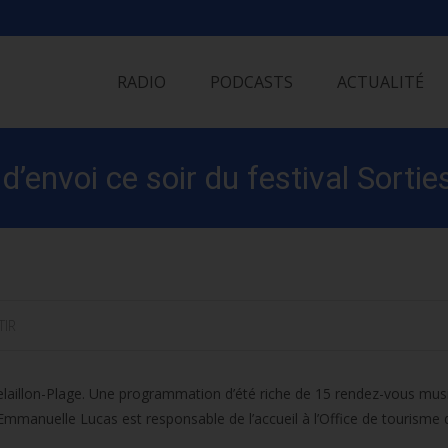
Skip
to
RADIO
PODCASTS
ACTUALITÉ
content
 d’envoi ce soir du festival Sortie
TIR
âtelaillon-Plage. Une programmation d’été riche de 15 rendez-vous mus
Emmanuelle Lucas est responsable de l’accueil à l’Office de tourisme 