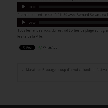
Lecteur
00:00
audio
Premier concert ce soir à 21h30 avec Bernard Sellam, ex
Lecteur
00:00
audio
Tous les rendez-vous du festival Sorties de plage sont gra
le site de la Ville.
WhatsApp
Post
←
Marais de Brouage : coup d’envoi ce lundi du festival
navigation