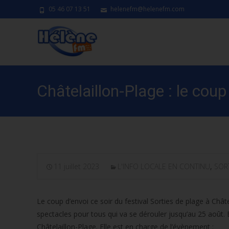
05 46 07 13 51
helenefm@helenefm.com
Châtelaillon-Plage : le coup
11 juillet 2023
L'INFO LOCALE EN CONTINU
,
SOR
Le coup d’envoi ce soir du festival Sorties de plage à Ch
spectacles pour tous qui va se dérouler jusqu’au 25 août. 
Châtelaillon-Plage. Elle est en charge de l’évènement :