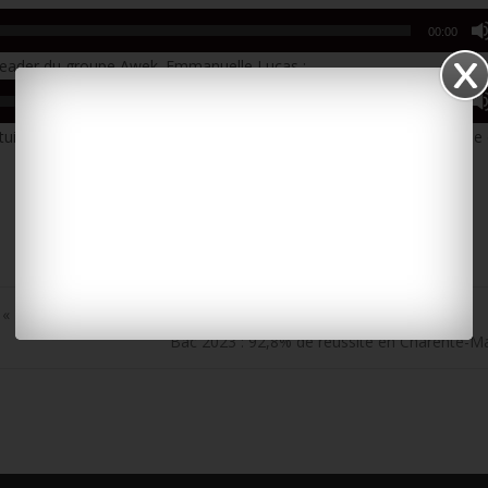
00:00
-leader du groupe Awek. Emmanuelle Lucas :
00:00
tuits, offerts par la municipalité de Châtelaillon-Plage. Le programme
 « Entre vents et marais »
Bac 2023 : 92,8% de réussite en Charente-M