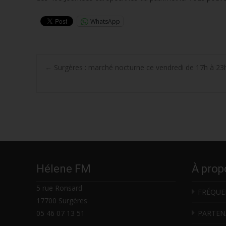
WhatsApp
Post
←
Surgères : marché nocturne ce vendredi de 17h à 23h 
navigation
Hélene FM
À prop
5 rue Ronsard
FRÉQUE
17700 Surgères
05 46 07 13 51
PARTEN