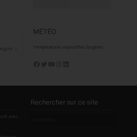
MÉTÉO
Températures aujourd'hui Surgères
nauguré
→
Facebook
Twitter
YouTube
Instagram
LinkedIn
Rechercher sur ce site
Rechercher
août avec
lotos les