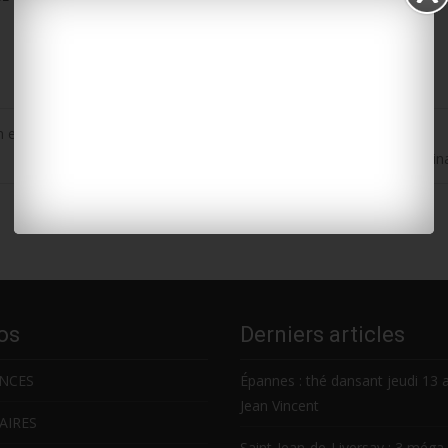
en centre-ville
Port-des-Barques : le belvédère du fort de l’île Madame i
os
Derniers articles
NCES
Épannes : thé dansant jeudi 13 
Jean Vincent
AIRES
Saint-Jean-de-Liversay : 3 méga 