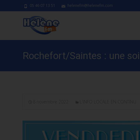
05 46 07 13 51
helenefm@helenefm.com
Rochefort/Saintes : une soir
8 novembre 2022
L'INFO LOCALE EN CONTINU