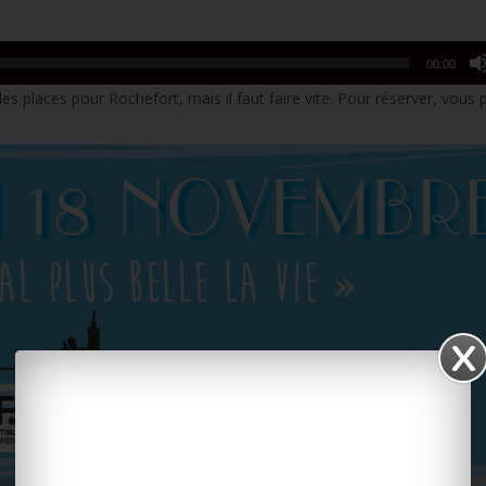
00:00
es places pour Rochefort, mais il faut faire vite. Pour réserver, vous