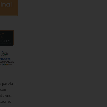
 par Alain
 son
médiens,
teur et