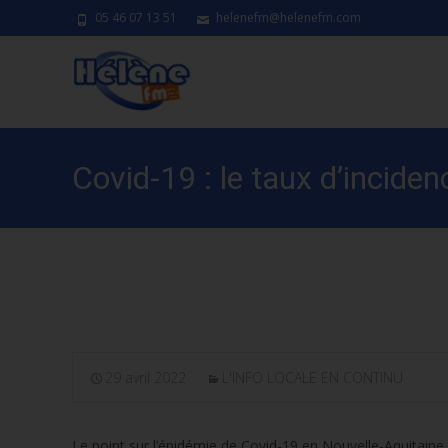
05 46 07 13 51
helenefm@helenefm.com
Covid-19 : le taux d’incide
Aquitaine
29 avril 2022
L'INFO LOCALE EN CONTINU
Le point sur l’épidémie de Covid-19 en Nouvelle-Aquitaine.