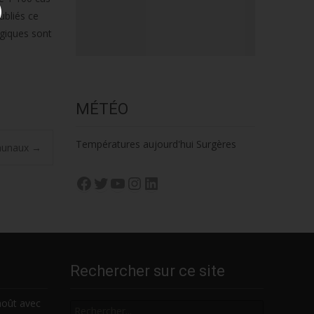
ubliés ce
ogiques sont
MÉTÉO
Températures aujourd'hui Surgères
mmunaux
→
Facebook
Twitter
YouTube
Instagram
LinkedIn
Rechercher sur ce site
Rechercher
août avec