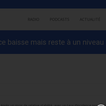
Skip
to
RADIO
PODCASTS
ACTUALITÉ
content
nce baisse mais reste à un niveau
 Après un mois de relative stabilité, avec un taux d’incidence proche 