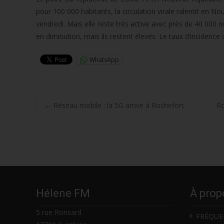
pour 100 000 habitants, la circulation virale ralentit en No
vendredi. Mais elle reste très active avec près de 40 000 n
en diminution, mais ils restent élevés. Le taux d’inciden
WhatsApp
Post
←
Réseau mobile : la 5G arrive à Rochefort
Ro
navigation
Hélene FM
À prop
5 rue Ronsard
FRÉQUE