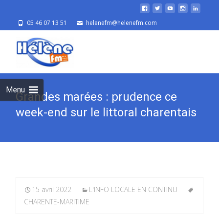
05 46 07 13 51
helenefm@helenefm.com
Skip
to
cont
Menu
Grandes marées : prudence ce
week-end sur le littoral charentais
15 avril 2022
L'INFO LOCALE EN CONTINU
CHARENTE-MARITIME