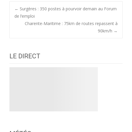
Post
←
Surgères : 350 postes à pourvoir demain au Forum
de l’emploi
Charente-Maritime : 75km de routes repassent à
navigation
90km/h
→
LE DIRECT