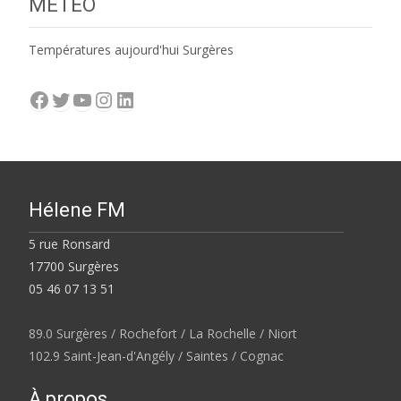
MÉTÉO
Températures aujourd'hui Surgères
Facebook
Twitter
YouTube
Instagram
LinkedIn
Hélene FM
5 rue Ronsard
17700 Surgères
05 46 07 13 51
89.0 Surgères / Rochefort / La Rochelle / Niort
102.9 Saint-Jean-d'Angély / Saintes / Cognac
À propos