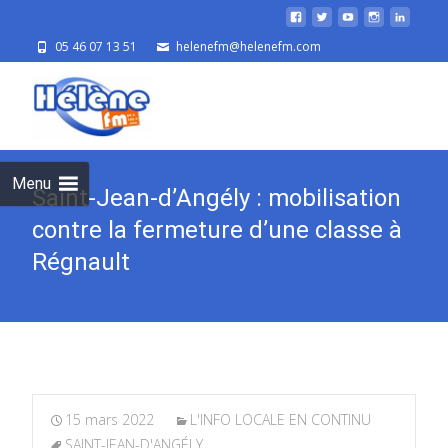
05 46 07 13 51
helenefm@helenefm.com
Skip
to
cont
Menu
Saint-Jean-d’Angély : mobilisation
contre la fermeture d’une classe à
Régnault
15 mars 2022
L'INFO LOCALE EN CONTINU
SAINT-JEAN-D'ANGÉLY