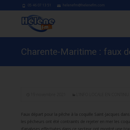
05 46 07 13 51
helenefm@helenefm.com
Charente-Maritime : faux dé
19 novembre 2021
L'INFO LOCALE EN CONTINU
Faux départ pour la pêche à la coquille Saint-Jacques dan
les pêcheurs ont été contraints de rejeter en mer les coqui
d’analyses effectuées dans ce secteur ont montré une to