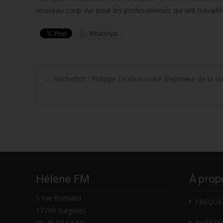
nouveau coup dur pour les professionnels qui ont travaillé
WhatsApp
Post
←
Rochefort : Philippe Croizon invité d’honneur de la c
navigation
Hélene FM
À prop
5 rue Ronsard
FRÉQUE
17700 Surgères
05 46 07 13 51
PARTEN