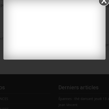
 pour rien et qui accusent déjà quinze jours de retard sur leur campa
onférence « Osez l’impossible »
Rochefort : une soirée-débat sur le cyberharcèlement jeudi p
os
Derniers articles
NCES
Épannes : thé dansant jeudi 13 
Jean Vincent
AIRES