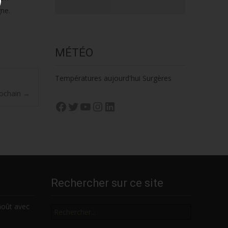
gne.
MÉTÉO
Températures aujourd'hui Surgères
rochain
→
Facebook
Twitter
YouTube
Instagram
LinkedIn
Rechercher sur ce site
Rechercher
août avec