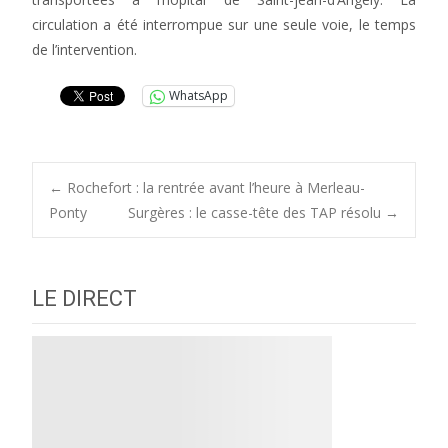
circulation a été interrompue sur une seule voie, le temps
de l’intervention.
WhatsApp
Post
←
Rochefort : la rentrée avant l’heure à Merleau-
Ponty
Surgères : le casse-tête des TAP résolu
→
navigation
LE DIRECT