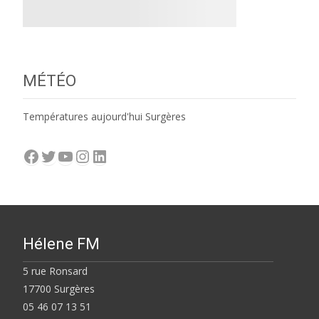
MÉTÉO
Températures aujourd'hui Surgères
Facebook
Twitter
YouTube
Instagram
LinkedIn
Hélene FM
5 rue Ronsard
17700 Surgères
05 46 07 13 51