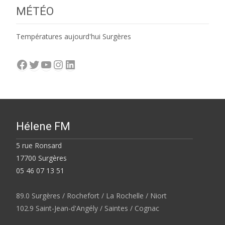
MÉTÉO
Températures aujourd'hui Surgères
Facebook
Twitter
YouTube
Instagram
LinkedIn
Hélene FM
5 rue Ronsard
17700 Surgères
05 46 07 13 51
89.0 Surgères / Rochefort / La Rochelle / Niort
102.9 Saint-Jean-d'Angély / Saintes / Cognac