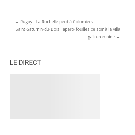
Post
←
Rugby : La Rochelle perd à Colomiers
Saint-Saturnin-du-Bois : apéro-fouilles ce soir à la villa
gallo-romaine
→
navigation
LE DIRECT