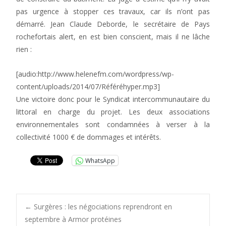
pas urgence à stopper ces travaux, car ils n’ont pas
démarré. Jean Claude Deborde, le secrétaire de Pays
rochefortais alert, en est bien conscient, mais il ne lâche
rien :
[audio:http://www.helenefm.com/wordpress/wp-
content/uploads/2014/07/Référéhyper.mp3]
Une victoire donc pour le Syndicat intercommunautaire du
littoral en charge du projet. Les deux associations
environnementales sont condamnées à verser à la
collectivité 1000 € de dommages et intérêts.
WhatsApp
Post
←
Surgères : les négociations reprendront en
septembre à Armor protéines