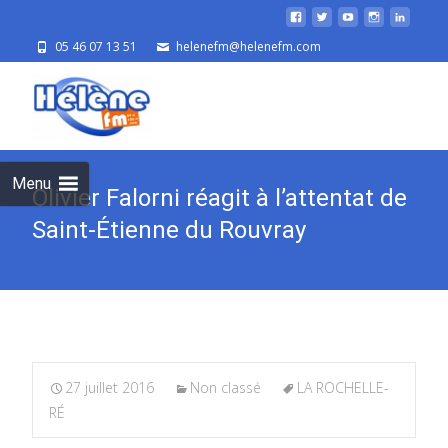
05 46 07 13 51
helenefm@helenefm.com
Skip
to
cont
Menu
Olivier Falorni réagit à l’attentat de
Saint-Étienne du Rouvray
27 juillet 2016
Non classé
LA ROCHELLE-
RÉ