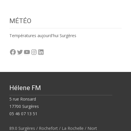
MÉTÉO
Températures aujourd'hui Surgères
Facebook
Twitter
YouTube
Instagram
LinkedIn
Hélene FM
5 rue Ronsard
17700 Surgères
05 46 07 13 51
89.0 Surgères / Rochefort / La Rochelle / Niort