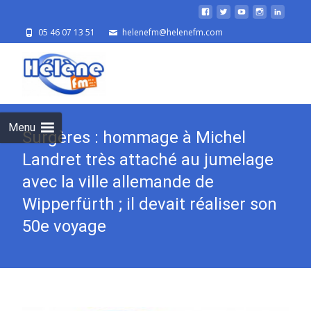
05 46 07 13 51
helenefm@helenefm.com
Skip
to
cont
Menu
Surgères : hommage à Michel
Landret très attaché au jumelage
avec la ville allemande de
Wipperfürth ; il devait réaliser son
50e voyage