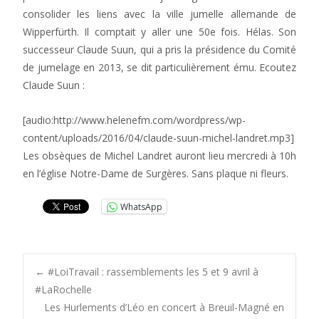
consolider les liens avec la ville jumelle allemande de
Wipperfürth. Il comptait y aller une 50e fois. Hélas. Son
successeur Claude Suun, qui a pris la présidence du Comité
de jumelage en 2013, se dit particulièrement ému. Ecoutez
Claude Suun :
[audio:http://www.helenefm.com/wordpress/wp-
content/uploads/2016/04/claude-suun-michel-landret.mp3]
Les obsèques de Michel Landret auront lieu mercredi à 10h
en l’église Notre-Dame de Surgères. Sans plaque ni fleurs.
WhatsApp
Post
←
#LoiTravail : rassemblements les 5 et 9 avril à
#LaRochelle
Les Hurlements d’Léo en concert à Breuil-Magné en