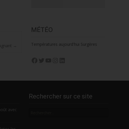
MÉTÉO
Températures aujourd'hui Surgères
-Agnant
→
Facebook
Twitter
YouTube
Instagram
LinkedIn
Rechercher sur ce site
Rechercher
août avec
lotos les