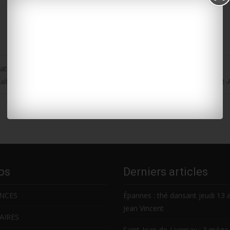
ation
fait trois blessés dont deux graves hier soir sur la commune de Saint
os
Derniers articles
NCES
Épannes : thé dansant jeudi 13 
Jean Vincent
AIRES
Saint-Jean-de-Liversay : 3 méga 