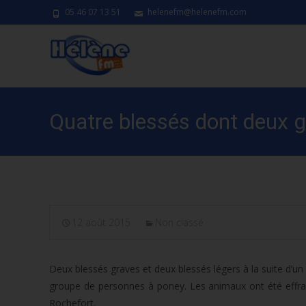
05 46 07 13 51
helenefm@helenefm.com
Quatre blessés dont deux g
12 août 2015
Non classé
Deux blessés graves et deux blessés légers à la suite d’un 
groupe de personnes à poney. Les animaux ont été effrayé
Rochefort.