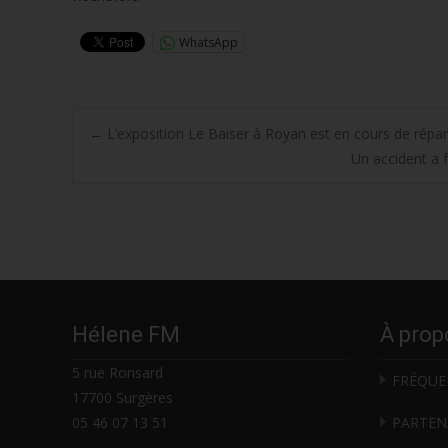
WhatsApp
Post
←
L’exposition Le Baiser à Royan est en cours de répar
Un accident a 
navigation
Hélene FM
À prop
5 rue Ronsard
FRÉQUE
17700 Surgères
05 46 07 13 51
PARTEN