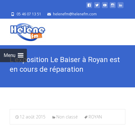
05 46 07 13 51
helenefm@helenefm.com
Skip
to
cont
Menu
L’exposition Le Baiser à Royan est
en cours de réparation
12 août 2015
Non classé
ROYAN