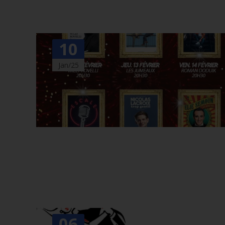
10
Jan/25
06