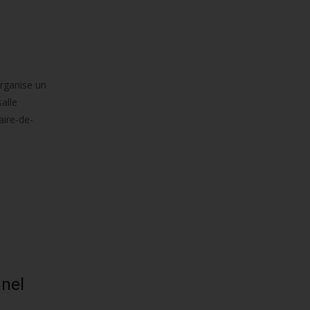
organise un
alle
aire-de-
unel