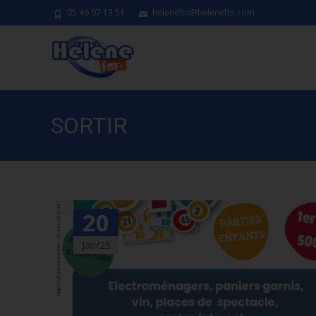
05 46 07 13 51
helenefm@helenefm.com
SORTIR
20
Jan/25