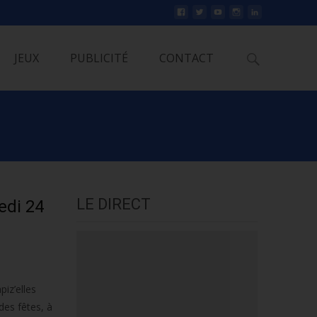
Rechercher
JEUX
PUBLICITÉ
CONTACT
LE DIRECT
edi 24
iz’elles
des fêtes, à