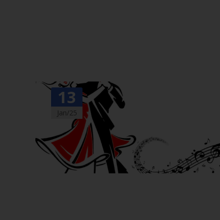
13
Jan/25