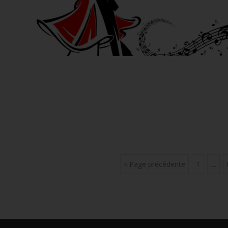
Posts
« Page précédente
1
…
navigation