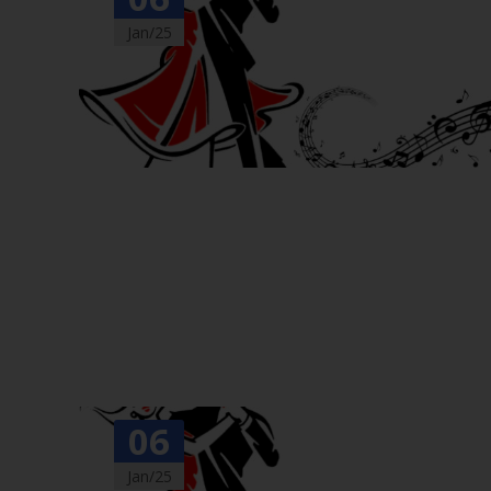
Jan/25
06
Jan/25