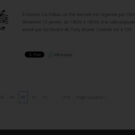
À Gensac-La-Pallue, un thé dansant est organisé par Chris
dimanche 12 janvier, de 14h30 à 19h30, à la salle polyvalen
animé par l’orchestre de Tony Brunel. L’entrée est à 12€
Lire la suite…
WhatsApp
88
89
90
91
92
…
218
Page suivante »