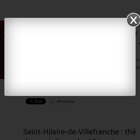
Royan : Sémoun, Rovelli, les Jume
prochain festival Escale d’humour
10 janvier 2025
L'INFO LOCALE EN CONTINU
,
SORTIR
Du beau monde au prochain festival Escale d’humour à R
12e édition, qui aura lieu du 8 au 22 février, verra la mont
scène d’Élie Semoun, Willy Rovelli ou encore
Lire la suite…
WhatsApp
Saint-Hilaire-de-Villefranche : thé