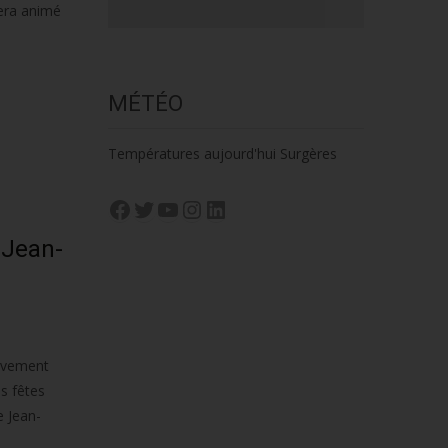
sera animé
MÉTÉO
Températures aujourd'hui Surgères
Facebook
Twitter
YouTube
Instagram
LinkedIn
 Jean-
ouvement
s fêtes
e Jean-