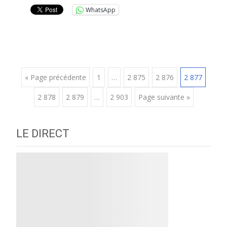
WhatsApp
Posts
« Page précédente
1
…
2 875
2 876
2 877
2 878
2 879
…
2 903
Page suivante »
navigation
LE DIRECT