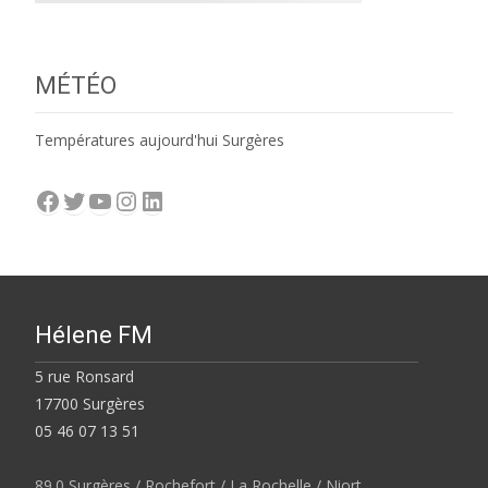
MÉTÉO
Températures aujourd'hui Surgères
Facebook
Twitter
YouTube
Instagram
LinkedIn
Hélene FM
5 rue Ronsard
17700 Surgères
05 46 07 13 51
89.0 Surgères / Rochefort / La Rochelle / Niort