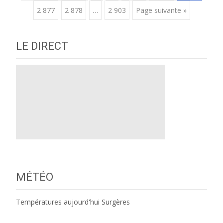
2 877
2 878
…
2 903
Page suivante »
navigation
LE DIRECT
MÉTÉO
Températures aujourd'hui Surgères