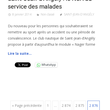
service des malades
8 janvier 2014
Non classé
SAINT-JEAN-D'ANGÉLY
Du nouveau pour les personnes qui souhaiteraient se
remettre au sport après un accident ou une période de
convalescence. Le club nautique de Saint-Jean-d’Angély
propose à partir d’aujourd’hui le module « Nager forme
Lire la suite…
WhatsApp
Posts
« Page précédente
1
…
2 874
2 875
2 876