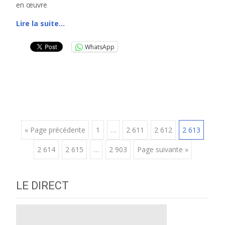
en œuvre
Lire la suite…
WhatsApp
Posts
« Page précédente
1
…
2 611
2 612
2 613
2 614
2 615
…
2 903
Page suivante »
navigation
LE DIRECT