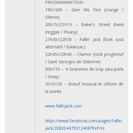
PROGRAMMATION :
19h//20h – Give Me Five (crunge /
Oléron)
20h15//21h15 – Baker’s Street Band
(reggae / Pisany)
21h30//22h30 – Fallin’ Jack (funk soul
alternatif / Balanzac)
22h45//23h45 – Clamor (rock progressif
/ Saint-Georges-de-Didonne)
00h//1h – 4 Grammes de trop (ska-punk
/ Geay)
1h15//2h – Boeuf musical et clôture de
la soirée
www.fallinjack.com
https://www.facebook.com/pages/Fallin-
Jack/208304475912408?fref=ts