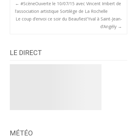
Post
←
#ScèneOuverte le 10/07/15 avec Vincent Imbert de
l’association artistique Sortilège de La Rochelle
Le coup d’envoi ce soir du Beaufiest’Yval à Saint-Jean-
navigation
d’Angély
→
LE DIRECT
MÉTÉO