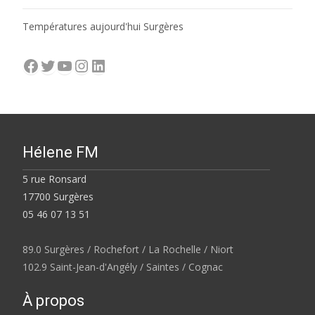
Températures aujourd'hui Surgères
Facebook
Twitter
YouTube
Instagram
LinkedIn
Hélene FM
5 rue Ronsard
17700 Surgères
05 46 07 13 51
89.0 Surgères / Rochefort / La Rochelle / Niort
102.9 Saint-Jean-d'Angély / Saintes / Cognac
À propos