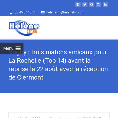
05 46 07 13 51
helenefm@helenefm.com
Skip
to
cont
Menu
Rugby : trois matchs amicaux pour
La Rochelle (Top 14) avant la
reprise le 22 août avec la réception
de Clermont