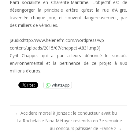
Parti socialiste en Charente-Maritime. L’objectif est de
désengorger la principale artère qu’est la rue d’Aligre,
traversée chaque jour, et souvent dangereusement, par
des milliers de véhicules.
[audio:http://www.helenefm.com/wordpress/wp-
content/uploads/2015/07/chappet-A831.mp3]
Cyril Chappet qui a par ailleurs dénoncé le surcoût
environnemental et la pertinence de ce projet à 900
millions d’euros.
WhatsApp
Post
←
Accident mortel à Jonzac : le conducteur avait bu
La Rochelaise Nina Métayer reviendra en 3e semaine
au concours pâtissier de France 2
→