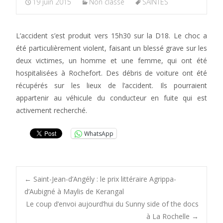
19 juin 2015
Non classé
SAINTES
L’accident s’est produit vers 15h30 sur la D18. Le choc a
été particulièrement violent, faisant un blessé grave sur les
deux victimes, un homme et une femme, qui ont été
hospitalisées à Rochefort. Des débris de voiture ont été
récupérés sur les lieux de l’accident. Ils pourraient
appartenir au véhicule du conducteur en fuite qui est
activement recherché.
WhatsApp
Post
←
Saint-Jean-d’Angély : le prix littéraire Agrippa-
d’Aubigné à Maylis de Kerangal
Le coup d’envoi aujourd’hui du Sunny side of the docs
navigation
à La Rochelle
→