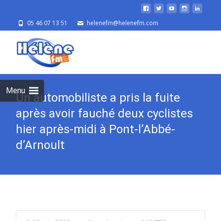
05 46 07 13 51
helenefm@helenefm.com
Skip
to
cont
Menu
Un automobiliste a pris la fuite
après avoir fauché deux cyclistes
hier après-midi à Pont-l’Abbé-
d’Arnoult