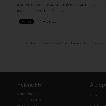
à la 4eme place. C’était la dernière rencontre des matchs
réception de Mont-de-Marsan.
WhatsApp
Post
←
Rugby : grosse affiche dimanche avec Lyon/La Roche
navigation
Hélene FM
À prop
5 rue Ronsard
FRÉQUE
17700 Surgères
05 46 07 13 51
PARTEN