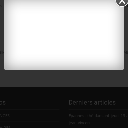
 allers. La reprise après la trêve des confiseurs aura lieu le 11 jan
lle
Société : « Osez le féminisme » débarque en Charente-M
os
Derniers articles
NCES
Épannes : thé dansant jeudi 13 
Jean Vincent
AIRES