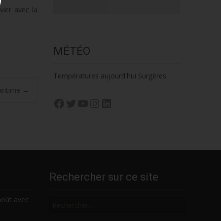
vier avec la
MÉTÉO
Températures aujourd'hui Surgères
aritime
→
Facebook
Twitter
YouTube
Instagram
LinkedIn
Rechercher sur ce site
Rechercher
août avec