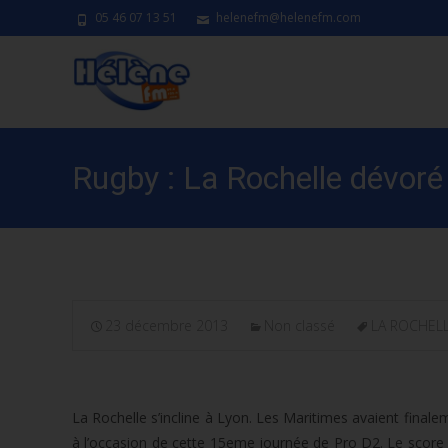
05 46 07 13 51
helenefm@helenefm.com
Rugby : La Rochelle dévoré 
23 décembre 2013
Non classé
LA ROCHEL
La Rochelle s’incline à Lyon. Les Maritimes avaient fina
à l’occasion de cette 15eme journée de Pro D2. Le score