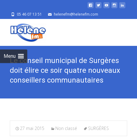
05 46 07 13 51
helenefm@helenefm.com
Skip
to
cont
Menu
Le conseil municipal de Surgères
doit élire ce soir quatre nouveaux
conseillers communautaires
27 mai 2015
Non classé
SURGÈRES