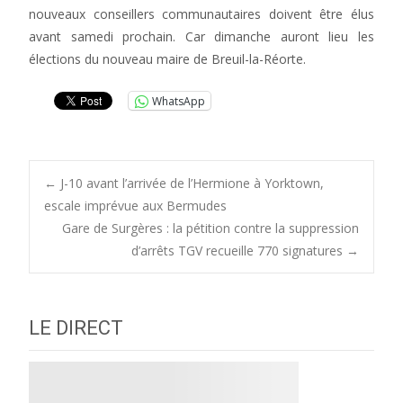
nouveaux conseillers communautaires doivent être élus
avant samedi prochain. Car dimanche auront lieu les
élections du nouveau maire de Breuil-la-Réorte.
WhatsApp
Post
←
J-10 avant l’arrivée de l’Hermione à Yorktown,
escale imprévue aux Bermudes
Gare de Surgères : la pétition contre la suppression
navigation
d’arrêts TGV recueille 770 signatures
→
LE DIRECT