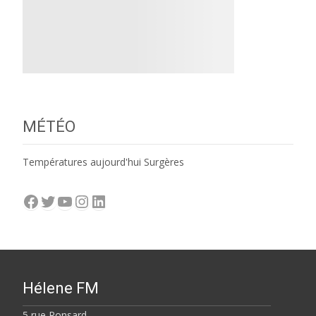
MÉTÉO
Températures aujourd'hui Surgères
Facebook
Twitter
YouTube
Instagram
LinkedIn
Hélene FM
5 rue Ronsard