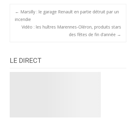
Post
←
Marsilly : le garage Renault en partie détruit par un
incendie
Vidéo : les huîtres Marennes-Oléron, produits stars
navigation
des fêtes de fin d’année
→
LE DIRECT