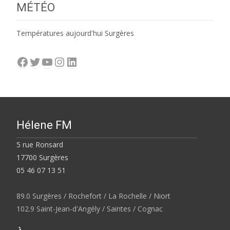
MÉTÉO
Températures aujourd'hui Surgères
Facebook
Twitter
YouTube
Instagram
LinkedIn
Hélene FM
5 rue Ronsard
17700 Surgères
05 46 07 13 51
89.0 Surgères / Rochefort / La Rochelle / Niort
102.9 Saint-Jean-d'Angély / Saintes / Cognac