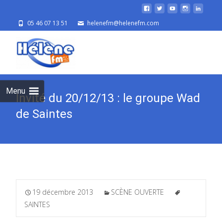
05 46 07 13 51
helenefm@helenefm.com
Skip
to
cont
Menu
Invité du 20/12/13 : le groupe Wad
de Saintes
19 décembre 2013
SCÈNE OUVERTE
SAINTES