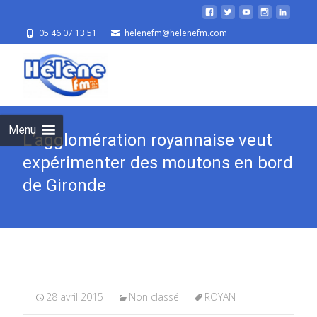
05 46 07 13 51
helenefm@helenefm.com
Skip
to
cont
Menu
L’agglomération royannaise veut
expérimenter des moutons en bord
de Gironde
28 avril 2015
Non classé
ROYAN