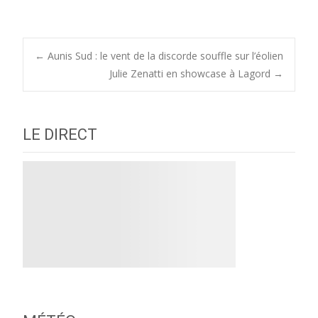
Post
←
Aunis Sud : le vent de la discorde souffle sur l’éolien
Julie Zenatti en showcase à Lagord
→
navigation
LE DIRECT