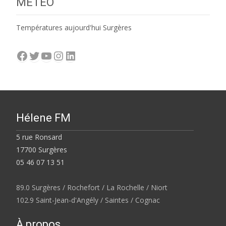
MÉTÉO
Températures aujourd'hui Surgères
Facebook
Twitter
YouTube
Instagram
LinkedIn
Hélene FM
5 rue Ronsard
17700 Surgères
05 46 07 13 51
89.0 Surgères / Rochefort / La Rochelle / Niort
102.9 Saint-Jean-d'Angély / Saintes / Cognac
À propos