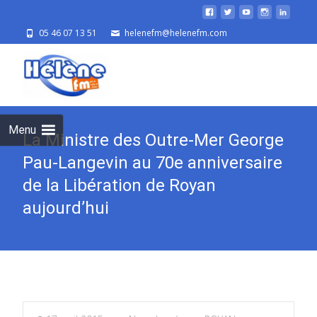
05 46 07 13 51
helenefm@helenefm.com
Skip
to
cont
Menu
La Ministre des Outre-Mer George
Pau-Langevin au 70e anniversaire
de la Libération de Royan
aujourd’hui